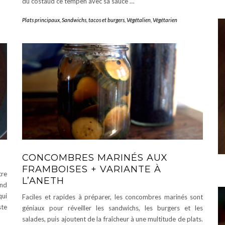
du costaud ce tempeh avec sa sauce …
Plats principaux
,
Sandwichs, tacos et burgers
,
Végétalien
,
Végétarien
CONCOMBRES MARINÉS AUX
FRAMBOISES + VARIANTE À
tre
L’ANETH
end
qui
Faciles et rapides à préparer, les concombres marinés sont
te
géniaux pour réveiller les sandwichs, les burgers et les
salades, puis ajoutent de la fraîcheur à une multitude de plats.