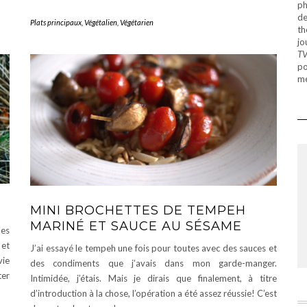
ph
de
Plats principaux
,
Végétalien
,
Végétarien
th
jo
T
po
mé
MINI BROCHETTES DE TEMPEH
MARINÉ ET SAUCE AU SÉSAME
les
 et
J’ai essayé le tempeh une fois pour toutes avec des sauces et
vie
des condiments que j’avais dans mon garde-manger.
ter
Intimidée, j’étais. Mais je dirais que finalement, à titre
d’introduction à la chose, l’opération a été assez réussie! C’est