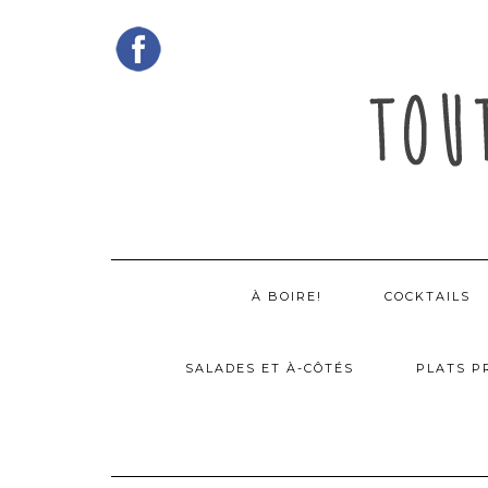
Skip
to
content
À BOIRE!
COCKTAILS
SALADES ET À-CÔTÉS
PLATS P