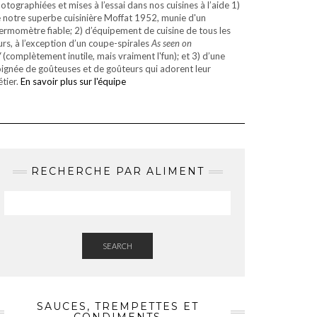
otographiées et mises à l’essai dans nos cuisines à l’aide 1)
 notre superbe cuisinière Moffat 1952, munie d'un
ermomètre fiable; 2) d’équipement de cuisine de tous les
urs, à l’exception d’un coupe-spirales
As seen on
V
(complètement inutile, mais vraiment l'fun); et 3) d’une
ignée de goûteuses et de goûteurs qui adorent leur
tier.
En savoir plus sur l'équipe
RECHERCHE PAR ALIMENT
SEARCH
SAUCES, TREMPETTES ET