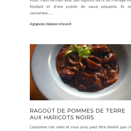
vous! Faits de maïs avec des oignons verts, du fromage v
fondant et d’une pointe de sauce piquante, ils so
savoureux, …
À grignoter
,
Déjeûner et brunch
RAGOÛT DE POMMES DE TERRE
AUX HARICOTS NOIRS
L’automne s’en vient et vous avez peut-être deviné que c’