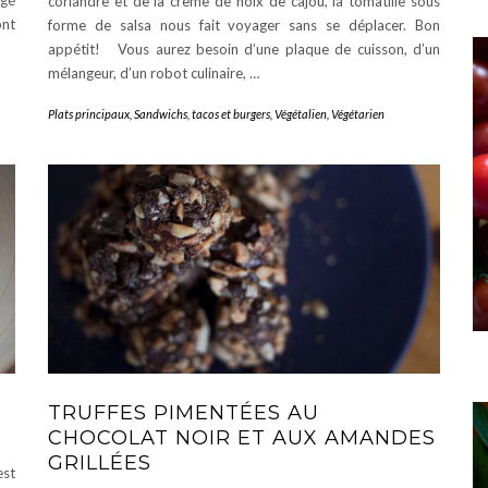
égé
coriandre et de la crème de noix de cajou, la tomatille sous
nt
forme de salsa nous fait voyager sans se déplacer. Bon
appétit! Vous aurez besoin d’une plaque de cuisson, d’un
mélangeur, d’un robot culinaire, …
Plats principaux
,
Sandwichs, tacos et burgers
,
Végétalien
,
Végétarien
TRUFFES PIMENTÉES AU
CHOCOLAT NOIR ET AUX AMANDES
GRILLÉES
est