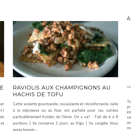
À
DE
RAVIOLIS AUX CHAMPIGNONS AU
HACHIS DE TOFU
To
ser
Cette assiette gourmande, rassasiante et réconfortante, cuite
pr
t |
à la mijoteuse ou au four, est parfaite pour ces soirées
in
 de
particulièrement froides de l’hiver. On y va? Fait de 6 à 8
vé
un
 et
portions | Se conserve 5 jours au frigo | Se congèle Vous
mo
aurez besoin …