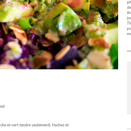
ph
de
th
jo
T
po
mé
se)
nche et vert tendre seulement). Hachez et