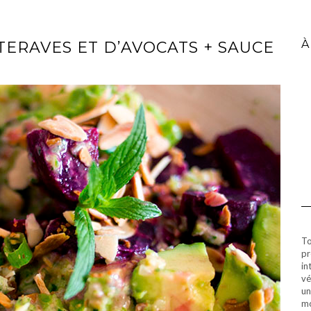
À
ERAVES ET D’AVOCATS + SAUCE
To
pr
in
vé
un
mo