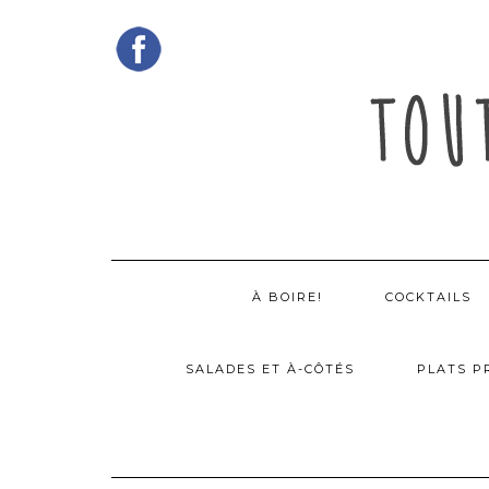
Skip
to
content
À BOIRE!
COCKTAILS
SALADES ET À-CÔTÉS
PLATS P