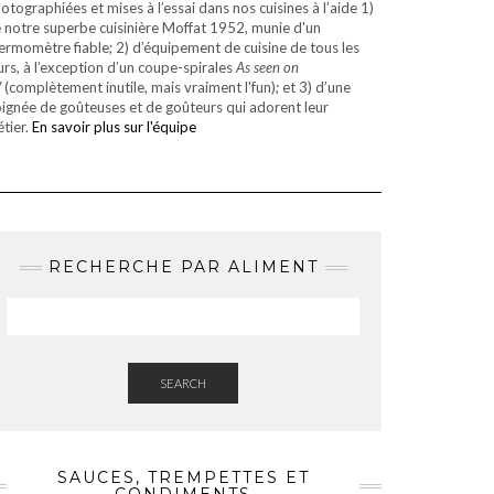
otographiées et mises à l’essai dans nos cuisines à l’aide 1)
 notre superbe cuisinière Moffat 1952, munie d'un
ermomètre fiable; 2) d’équipement de cuisine de tous les
urs, à l’exception d’un coupe-spirales
As seen on
V
(complètement inutile, mais vraiment l'fun); et 3) d’une
ignée de goûteuses et de goûteurs qui adorent leur
tier.
En savoir plus sur l'équipe
RECHERCHE PAR ALIMENT
SEARCH
SAUCES, TREMPETTES ET