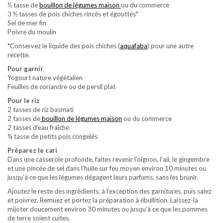
½ tasse de
bouillon de légumes maison
ou du commerce
3 ½ tasses de pois chiches rincés et égouttés*
Sel de mer fin
Poivre du moulin
*Conservez le liquide des pois chiches (
aquafaba
) pour une autre
recette.
Pour garnir
Yogourt nature végétalien
Feuilles de coriandre ou de persil plat
Pour le riz
2 tasses de riz basmati
2 tasses de
bouillon de légumes maison
ou du commerce
2 tasses d’eau fraîche
¾ tasse de petits pois congelés
Préparez le cari
Dans une casserole profonde, faites revenir l’oignon, l’ail, le gingembre
et une pincée de sel dans l’huile sur feu moyen environ 10 minutes ou
jusqu’à ce que les légumes dégagent leurs parfums, sans les brunir.
Ajoutez le reste des ingrédients, à l’exception des garnitures, puis salez
et poivrez. Remuez et portez la préparation à ébullition. Laissez-la
mijoter doucement environ 30 minutes ou jusqu’à ce que les pommes
de terre soient cuites.