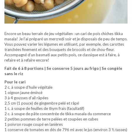
Encore un beau terrain de jeu végétalien : un cari de pois chiches tikka
masala! Je l’ai préparé un mercredi soir et je disposais de peu de temps.
Vous pouvez varier les légumes en utilisant, par exemple, des carottes
tranchées finement et des bouquets de brocolis et de chou-fleur.
Accompagné d’un basmati aux petits pois, ce classique est à faire, à
refaire et à refaire encore!
Fait de 6 à 8 portions | Se conserve 5 jours au frigo | Se congèle
sans le riz
Pour le cari
2 c. à soupe d’huile végétale
1 oignon jaune émincé
3 à 4 gousses d’ail râpées
2,5 cm (1 pouce) de gingembre pelé et râpé
1 c. à soupe de feuilles de thym frais (facultatif)
2 c. à soupe de pâte concentrée de tikka masala du commerce
2 petites pommes de terre pelées et coupées en cubes
1 poivron rouge coupé en lanières
1 conserve de tomates en dés de 796 ml avec le jus (environ 3 ½ tasses)