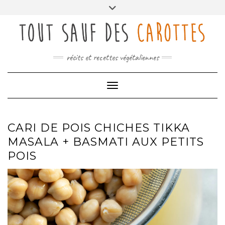
Skip
Toggle
to
header
content
récits et recettes végétaliennes
Toggle Navigation
CARI DE POIS CHICHES TIKKA
MASALA + BASMATI AUX PETITS
POIS