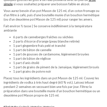
simple
si vous souhaitez préparer une boisson faible en alcool.
Vous aurez besoin d’un pot Mason de 125 ml, d’un coton fromage ou
d’un filtre à café, puis d’une bouteille munie d’un bouchon hermétique
(ou d’un deuxième pot Mason de 125 ml) pour ranger les amers.
Fait environ ½ tasse | Se conserve indéfiniment à la température
ambiante
6 parts de canneberges fraîches ou séchées
2 parts d’écorce d’orange (peau blanche retirée)
1 part gingembre frais pelé et tranché
1 part de bâton de cannelle
1 part de gousses de cardamome, légèrement broyées
1 part de bâton de réglisse
1 part d’anis étoilé
1 part de grains de piment de la Jamaïque, légèrement broyés
1 part grains de poivre noir
Placez tous les ingrédients dans un pot Mason de 125 ml. Couvez les
ingrédients de vodka à très haut degré (60 % vol.). Laissez infuser
pendant 2 semaines en secouant bien une fois par jour. Filtrez la
préparation dans une bouteille munie d’un bouchon hermétique ou un
deuxième pot Mason propre de 125 ml.
Filed Under:
Cocktails
,
Végétalien
,
Végétarien