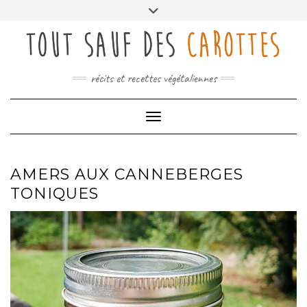
Skip
Toggle
to
header
content
récits et recettes végétaliennes
Toggle Navigation
AMERS AUX CANNEBERGES
TONIQUES