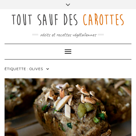
Skip
Toggle
to
header
content
récits et recettes végétaliennes
Toggle Navigation
ÉTIQUETTE :
OLIVES