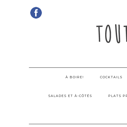
Skip
to
content
À BOIRE!
COCKTAILS
SALADES ET À-CÔTÉS
PLATS P