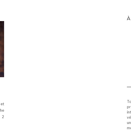
À
To
 et
pr
the
in
t 2
vé
un
mo