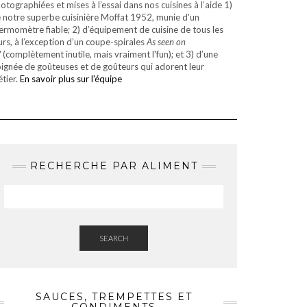
otographiées et mises à l’essai dans nos cuisines à l’aide 1)
 notre superbe cuisinière Moffat 1952, munie d'un
ermomètre fiable; 2) d’équipement de cuisine de tous les
urs, à l’exception d’un coupe-spirales
As seen on
V
(complètement inutile, mais vraiment l'fun); et 3) d’une
ignée de goûteuses et de goûteurs qui adorent leur
tier.
En savoir plus sur l'équipe
RECHERCHE PAR ALIMENT
SEARCH
SAUCES, TREMPETTES ET