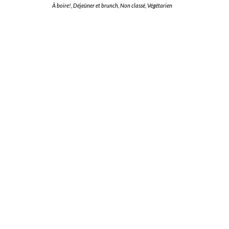
À boire!
,
Déjeûner et brunch
,
Non classé
,
Végétarien