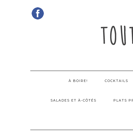
Skip
to
content
À BOIRE!
COCKTAILS
SALADES ET À-CÔTÉS
PLATS P