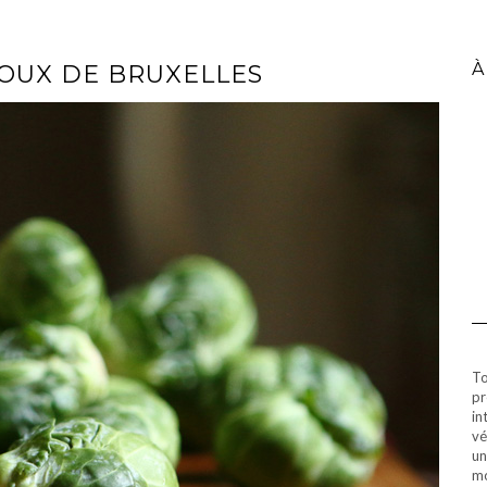
À
HOUX DE BRUXELLES
To
pr
in
vé
un
mo