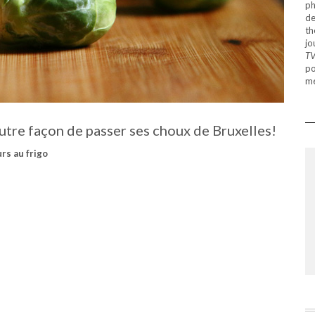
ph
de
th
jo
T
po
mé
utre façon de passer ses choux de Bruxelles!
rs au frigo