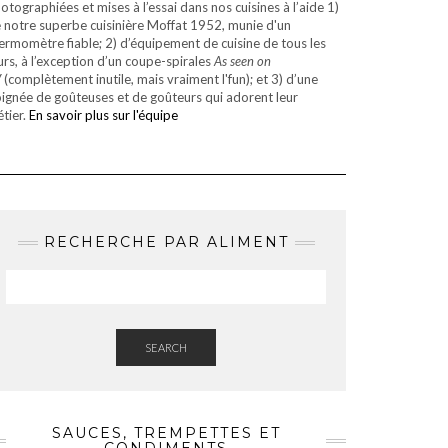
otographiées et mises à l’essai dans nos cuisines à l’aide 1)
 notre superbe cuisinière Moffat 1952, munie d'un
ermomètre fiable; 2) d’équipement de cuisine de tous les
urs, à l’exception d’un coupe-spirales
As seen on
V
(complètement inutile, mais vraiment l'fun); et 3) d’une
ignée de goûteuses et de goûteurs qui adorent leur
tier.
En savoir plus sur l'équipe
RECHERCHE PAR ALIMENT
SEARCH
SAUCES, TREMPETTES ET