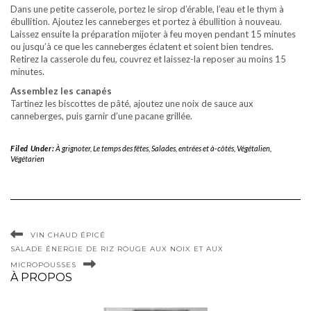
Dans une petite casserole, portez le sirop d’érable, l’eau et le thym à
ébullition. Ajoutez les canneberges et portez à ébullition à nouveau.
Laissez ensuite la préparation mijoter à feu moyen pendant 15 minutes
ou jusqu’à ce que les canneberges éclatent et soient bien tendres.
Retirez la casserole du feu, couvrez et laissez-la reposer au moins 15
minutes.
Assemblez les canapés
Tartinez les biscottes de pâté, ajoutez une noix de sauce aux
canneberges, puis garnir d’une pacane grillée.
Filed Under:
À grignoter
,
Le temps des fêtes
,
Salades, entrées et à-côtés
,
Végétalien
,
Végétarien
VIN CHAUD ÉPICÉ
SALADE ÉNERGIE DE RIZ ROUGE AUX NOIX ET AUX
MICROPOUSSES
À PROPOS