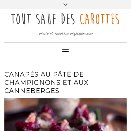
Skip
Toggle
to
header
content
récits et recettes végétaliennes
Toggle Navigation
CANAPÉS AU PÂTÉ DE
CHAMPIGNONS ET AUX
CANNEBERGES