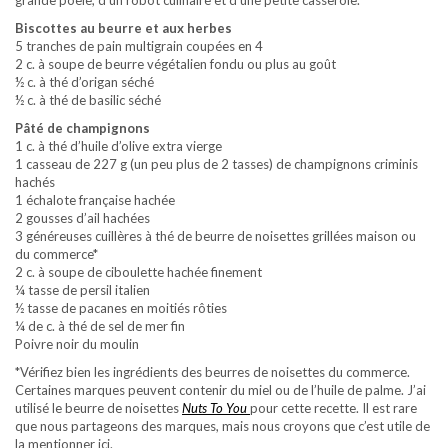
grande poêle, d’un robot culinaire et d’une petite casserole.
Biscottes au beurre et aux herbes
5 tranches de pain multigrain coupées en 4
2 c. à soupe de beurre végétalien fondu ou plus au goût
½ c. à thé d’origan séché
½ c. à thé de basilic séché
Pâté de champignons
1 c. à thé d’huile d’olive extra vierge
1 casseau de 227 g (un peu plus de 2 tasses) de champignons criminis
hachés
1 échalote française hachée
2 gousses d’ail hachées
3 généreuses cuillères à thé de beurre de noisettes grillées maison ou
du commerce*
2 c. à soupe de ciboulette hachée finement
¼ tasse de persil italien
½ tasse de pacanes en moitiés rôties
¼ de c. à thé de sel de mer fin
Poivre noir du moulin
*Vérifiez bien les ingrédients des beurres de noisettes du commerce.
Certaines marques peuvent contenir du miel ou de l’huile de palme. J’ai
utilisé le beurre de noisettes
Nuts To You
pour cette recette. Il est rare
que nous partageons des marques, mais nous croyons que c’est utile de
la mentionner ici.