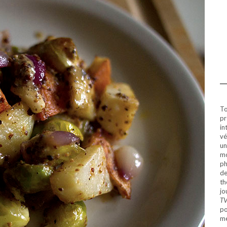
To
pr
in
vé
un
mo
ph
de
th
jo
T
po
mé