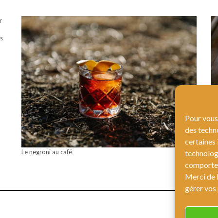
r
es
Pour vous 
des techn
certaines 
Le negroni au café
La
technologi
comportem
Merci de l
gérer vos 