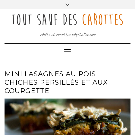
Skip
Toggle
to
header
content
récits et recettes végétaliennes
Toggle Navigation
MINI LASAGNES AU POIS
CHICHES PERSILLÉS ET AUX
COURGETTE