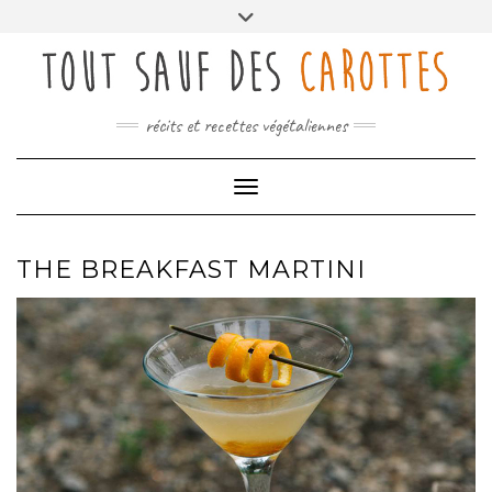
Skip
Toggle
to
header
content
récits et recettes végétaliennes
Toggle Navigation
THE BREAKFAST MARTINI