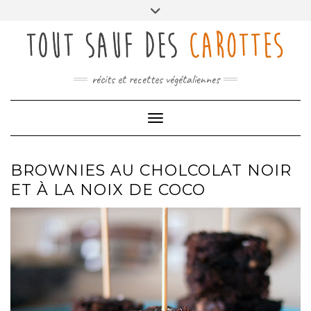
Skip
Toggle
to
header
content
récits et recettes végétaliennes
Toggle Navigation
BROWNIES AU CHOLCOLAT NOIR
ET À LA NOIX DE COCO