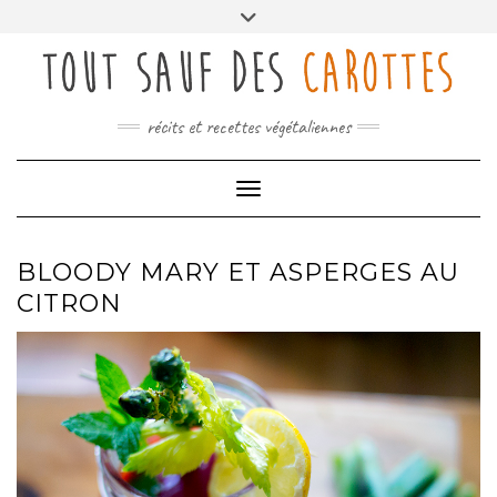
Skip
Toggle
to
header
content
récits et recettes végétaliennes
Toggle Navigation
BLOODY MARY ET ASPERGES AU
CITRON