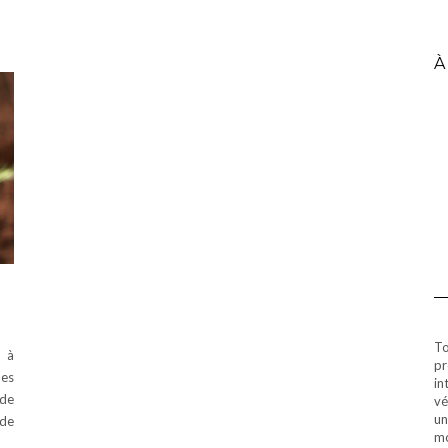
À
To
 à
pr
des
in
 de
vé
un
 de
mo