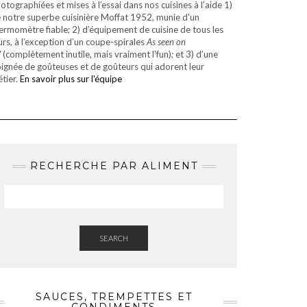
otographiées et mises à l’essai dans nos cuisines à l’aide 1)
 notre superbe cuisinière Moffat 1952, munie d'un
ermomètre fiable; 2) d’équipement de cuisine de tous les
urs, à l’exception d’un coupe-spirales
As seen on
V
(complètement inutile, mais vraiment l'fun); et 3) d’une
ignée de goûteuses et de goûteurs qui adorent leur
tier.
En savoir plus sur l'équipe
RECHERCHE PAR ALIMENT
SEARCH
SAUCES, TREMPETTES ET