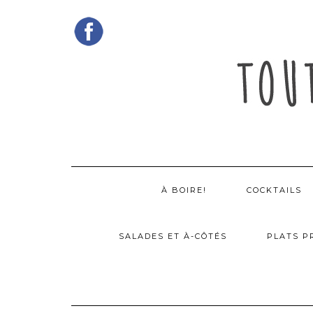
Skip
to
content
À BOIRE!
COCKTAILS
SALADES ET À-CÔTÉS
PLATS P