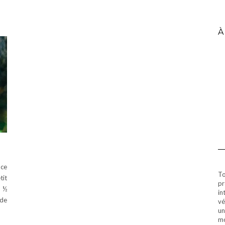
À
 ce
To
tit
pr
1 ½
in
 de
vé
un
mo