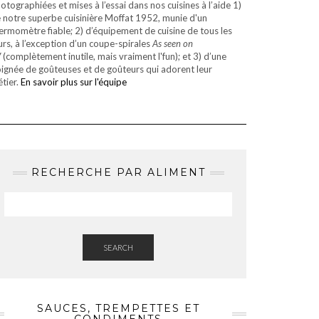
otographiées et mises à l’essai dans nos cuisines à l’aide 1)
 notre superbe cuisinière Moffat 1952, munie d'un
ermomètre fiable; 2) d’équipement de cuisine de tous les
urs, à l’exception d’un coupe-spirales
As seen on
V
(complètement inutile, mais vraiment l'fun); et 3) d’une
ignée de goûteuses et de goûteurs qui adorent leur
tier.
En savoir plus sur l'équipe
RECHERCHE PAR ALIMENT
SEARCH
SAUCES, TREMPETTES ET