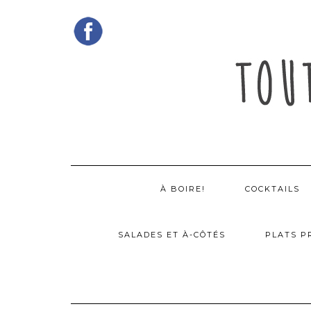
Skip
to
content
À BOIRE!
COCKTAILS
SALADES ET À-CÔTÉS
PLATS P