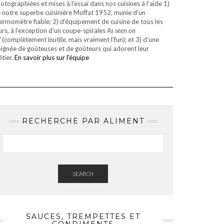
otographiées et mises à l’essai dans nos cuisines à l’aide 1)
 notre superbe cuisinière Moffat 1952, munie d'un
ermomètre fiable; 2) d’équipement de cuisine de tous les
urs, à l’exception d’un coupe-spirales
As seen on
V
(complètement inutile, mais vraiment l'fun); et 3) d’une
ignée de goûteuses et de goûteurs qui adorent leur
tier.
En savoir plus sur l'équipe
RECHERCHE PAR ALIMENT
SEARCH
SAUCES, TREMPETTES ET