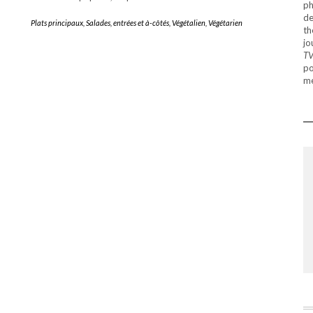
ph
de
Plats principaux
,
Salades, entrées et à-côtés
,
Végétalien
,
Végétarien
th
jo
T
po
mé