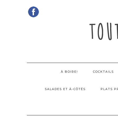
Skip
to
content
À BOIRE!
COCKTAILS
SALADES ET À-CÔTÉS
PLATS P