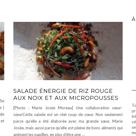
À
SALADE ÉNERGIE DE RIZ ROUGE
AUX NOIX ET AUX MICROPOUSSES
 Se
To
e |
[Photo : Marie Josée Moreau] Une collaboration sœur-
pr
 de
sœurCette salade est un réel coup de cœur. Non seulement
in
 et
parce qu’elle a été élaborée avec ma grande sœur, Marie
vé
un
Josée, mais aussi parce qu’elle est pleine de bons aliments qui
mo
animent les papilles, en plus d’être une …