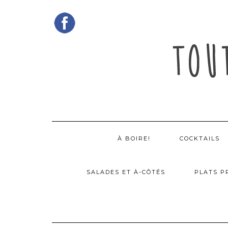
Skip
to
content
À BOIRE!
COCKTAILS
SALADES ET À-CÔTÉS
PLATS P