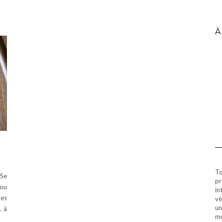
À
To
 Se
pr
jou
in
des
vé
un
. à
mo