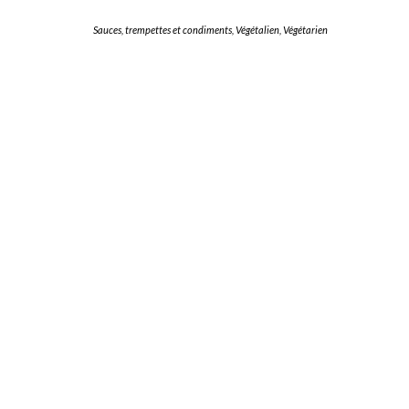
Sauces, trempettes et condiments
,
Végétalien
,
Végétarien