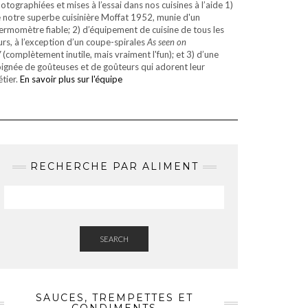
otographiées et mises à l’essai dans nos cuisines à l’aide 1)
 notre superbe cuisinière Moffat 1952, munie d'un
ermomètre fiable; 2) d’équipement de cuisine de tous les
urs, à l’exception d’un coupe-spirales
As seen on
V
(complètement inutile, mais vraiment l'fun); et 3) d’une
ignée de goûteuses et de goûteurs qui adorent leur
tier.
En savoir plus sur l'équipe
RECHERCHE PAR ALIMENT
SEARCH
SAUCES, TREMPETTES ET