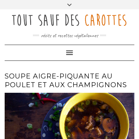
Skip
Toggle
to
header
content
récits et recettes végétaliennes
Toggle Navigation
SOUPE AIGRE-PIQUANTE AU
POULET ET AUX CHAMPIGNONS